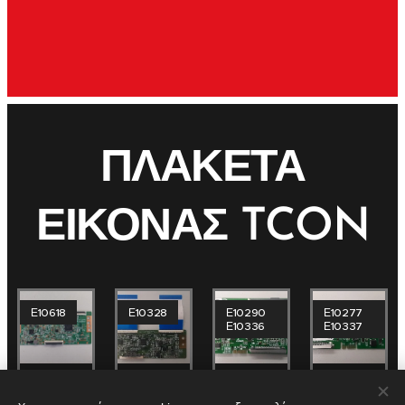
ΠΛΑΚΕΤΑ
ΕΙΚΟΝΑΣ TCON
Ε10618
Ε10328
Ε10290
Ε10277
Ε10336
Ε10337
TD-
HV430FHB-
DCBDU-