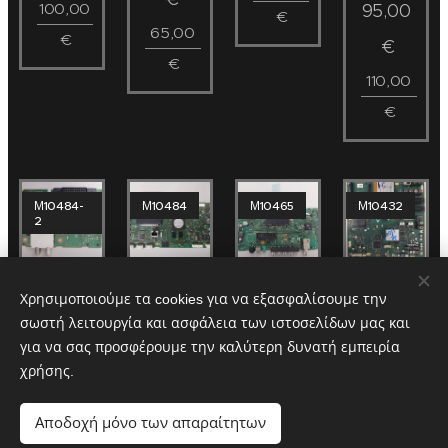
100,00
95,00
€
65,00
€
€
€
110,00
€
Μ10484-
Μ10484
Μ10465
Μ10432
2
1-889-
1-889-
1-889-
1-873-
Χρησιμοποιούμε τα cookies για να εξασφαλίσουμε την
203-12
202-
355-11
000-11
σωστή λειτουργία και ασφάλεια των ιστοσελίδων μας και
ή
22 ή
για να σας προσφέρουμε την καλύτερη δυνατή εμπειρία
173457512
173457522
85,00
40,00
χρήσης.
40,00
70,00
€
€
Αποδοχή μόνο των απαραίτητων
€
€
100,00
50,00