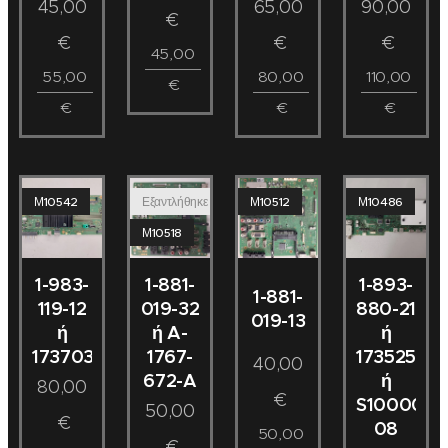
45,00
65,00
90,00
€
€
€
€
45,00
55,00
80,00
110,00
€
€
€
€
Μ10542
Εξαντλήθηκε
Μ10512
Μ10486
Μ10518
1-983-
1-881-
1-893-
1-881-
119-12
019-32
880-21
019-13
ή
ή A-
ή
173703212
1767-
173525521
40,00
672-A
ή
80,00
€
S100004S
50,00
€
08
50,00
€