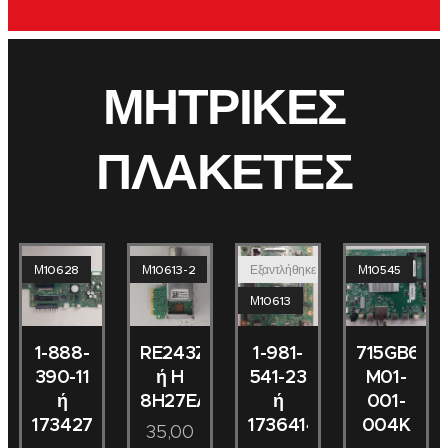
ΜΗΤΡΙΚΕΣ
ΠΛΑΚΕΤΕΣ
Μ10628
Μ10613-2
Εξαντλήθηκε
Μ10545
Μ10613
1-888-
1-981-
715GB660
RE243ZP
390-11
541-23
M01-
ή H
ή
ή
001-
8H27EA
173427811
173641423
004K
35,00