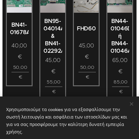
BN95-
BN44-
BN41-
04014A
01046D
FHD60C4LV0.3
01678A
&
ή
BN41-
BN44-
40,00
45,00
02292A
01046A
€
€
45,00
65,00
50,00
50,00
€
€
€
€
55,00
85,00
€
€
Χρησιμοποιούμε τα cookies για να εξασφαλίσουμε την
σωστή λειτουργία και ασφάλεια των ιστοσελίδων μας και
Ε10503
Ε10485
Ε10482
Εξαντλήθηκε
για να σας προσφέρουμε την καλύτερη δυνατή εμπειρία
Ε10480
χρήσης.