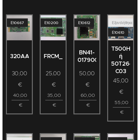
Ε10667
Ε10200
Ε10612
Εξαντλήθηκε
Ε10610
T500HVN0
BN41-
ή
320AA05C2LV0.0
FRCM_TCON_V0.1
01790C
50T26-
C03
30,00
25,00
50,00
45,00
€
€
€
€
40,00
35,00
60,00
55,00
€
€
€
€