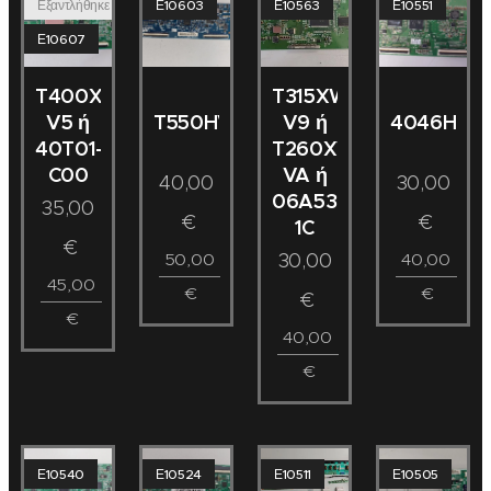
Εξαντλήθηκε
Ε10603
Ε10563
Ε10551
Ε10607
T400XW01
T315XW02
V5 ή
V9 ή
T550HVN08.3
4046HDCP
40T01-
T260XW02
C00
VA ή
40,00
30,00
06A53-
35,00
€
€
1C
€
50,00
40,00
30,00
45,00
€
€
€
€
40,00
€
Ε10540
Ε10524
Ε10511
Ε10505