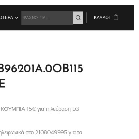
ΌΤΕΡΑ
ΚΑΛΆΘΙ
96201A.0OB115
E
& ΚΟΥΜΠΙΑ 15€ για τηλεόραση LG
ηλεφωνικά στο 2108049995 για το