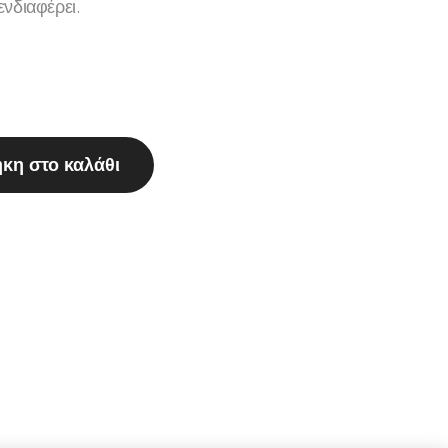
νδιαφέρει.
κη στο καλάθι