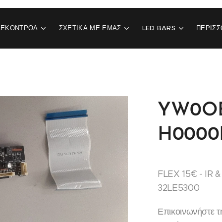
ΛΕΚΟΝΤΡΟΛ
ΣΧΕΤΙΚΆ ΜΕ ΕΜΆΣ
LED BARS
ΠΕΡΙΣΣ
YW0OB
H0000
FLEX 15€ - IR 
32LE5300
Επικοινωνήστε τ