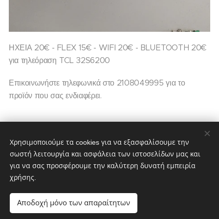
ΗΧΕΙΑ 20€ - FLEX 15€ - WIFI 20€ - BLUETOOTH 20€
για τηλεόραση TCL 32S6200
Επικοινωνήστε τηλεφωνικά στο 2108049995 για το
προϊόν που σας ενδιαφέρει.
20,00
€
Χρησιμοποιούμε τα cookies για να εξασφαλίσουμε την
σωστή λειτουργία και ασφάλεια των ιστοσελίδων μας και
για να σας προσφέρουμε την καλύτερη δυνατή εμπειρία
χρήσης.
partstv.gr
Υλοποιήθηκε από:
partstv.gr
Cookies
Αποδοχή μόνο των απαραίτητων