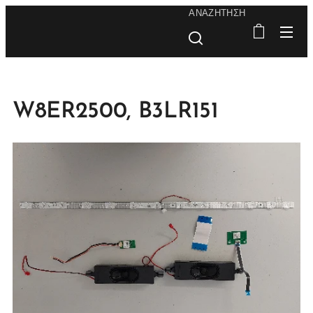
ΑΝΑΖΉΤΗΣΗ
W8ER2500, B3LR151