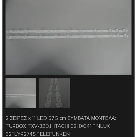
2 ΣΕΙΡΕΣ x 11 LED 57,5 cm ΣΥΜΒΑΤΑ ΜΟΝΤΕΛΑ:
TURBOX TXV-32D,HITACHI 32HXC41,FINLUX
32FLYR274S,TELEFUNKEN