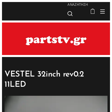
ΑΝΑΖΉΤΗΣΗ
VESTEL 32inch rev0.2
11LED