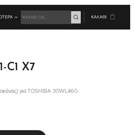
ΌΤΕΡΑ
ΚΑΛΆΘΙ
-C1 X7
εικόνας) για TOSHIBA 30WL46G