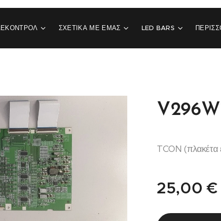
ΛΕΚΟΝΤΡΟΛ
ΣΧΕΤΙΚΆ ΜΕ ΕΜΆΣ
LED BARS
ΠΕΡΙΣΣ
V296W1
TCON (πλακέτα 
25,00
€