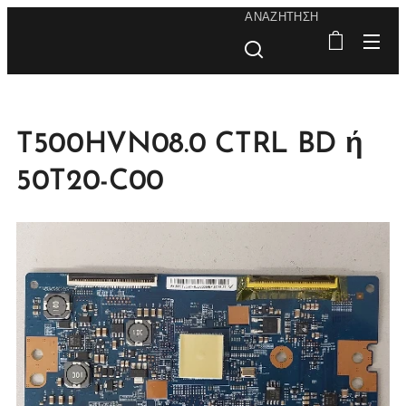
ΑΝΑΖΉΤΗΣΗ
T500HVN08.0 CTRL BD ή
50T20-C00