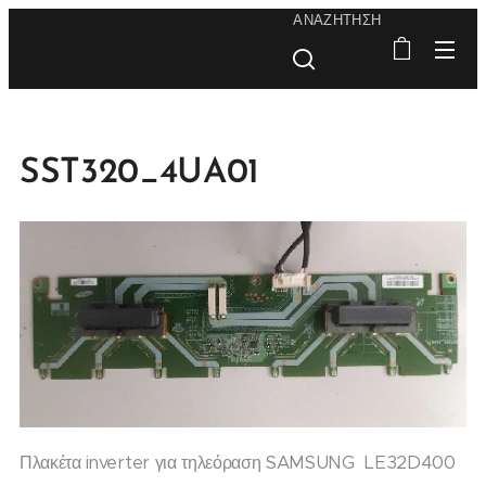
ΑΝΑΖΉΤΗΣΗ
SST320_4UA01
Πλακέτα inverter για τηλεόραση SAMSUNG LE32D400