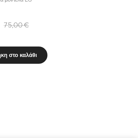
75,00
€
κη στο καλάθι