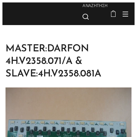
ΑΝΑΖΉΤΗΣΗ
MASTER:DARFON
4H.V2358.071/A &
SLAVE:4H.V2358.081A