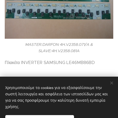
MASTER:DARFON 4H.V2358.071/A &
SLAVE:4H.V2358.081A
Πλακέτα INVERTER SAMSUNG LE46MB86BD
30,00
€
Χρησιμοποιούμε τα cookies για να εξασφαλίσουμε την
σωστή λειτουργία και ασφάλεια των ιστοσελίδων μας και
για να σας προσφέρουμε την καλύτερη δυνατή εμπειρία
χρήσης.
partstv.gr
Υλοποιήθηκε από:
partstv.gr
Cookies