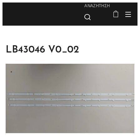
ΑΝΑΖΉΤΗΣΗ
LB43046 V0_02