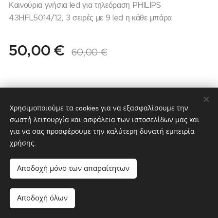
Καινούρια γνήσια led για τηλεόραση PHILIPS
43HFL5014/12, 3 σειρές με 9 led η κάθε μπάρα
50,00
€
60,00
€
Χρησιμοποιούμε τα cookies για να εξασφαλίσουμε την
σωστή λειτουργία και ασφάλεια των ιστοσελίδων μας και
για να σας προσφέρουμε την καλύτερη δυνατή εμπειρία
χρήσης.
partstv.gr
Υλοποιήθηκε από:
partstv.gr
Cookies
Αποδοχή μόνο των απαραίτητων
Προσθήκη στο καλάθι
Αποδοχή όλων