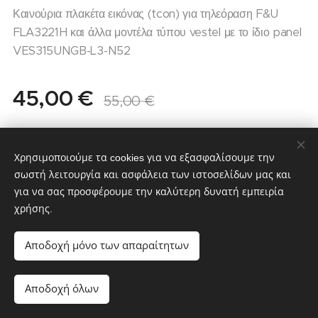
Καινούρια πλακέτα εικόνας (tcon) για τηλεόραση F&U
FLA3221H και άλλα μοντέλα τύπου vestel με το ίδιο panel
VES315UNGB-L3-N52
45,00
€
55,00
€
Χρησιμοποιούμε τα cookies για να εξασφαλίσουμε την
σωστή λειτουργία και ασφάλεια των ιστοσελίδων μας και
για να σας προσφέρουμε την καλύτερη δυνατή εμπειρία
χρήσης.
partstv.gr
Υλοποιήθηκε από:
partstv.gr
Cookies
Αποδοχή μόνο των απαραίτητων
Προσθήκη στο καλάθι
Αποδοχή όλων