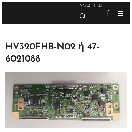
ΑΝΑΖΉΤΗΣΗ
HV320FHB-N02 ή 47-
6021088