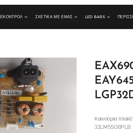
ΛΕΚΟΝΤΡΟΛ
ΣΧΕΤΙΚΆ ΜΕ ΕΜΆΣ
LED BARS
ΠΕΡΙΣΣ
EAX6909
EAY645
LGP32D
Καινούρια πλακέ
32LM550BPLB