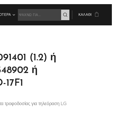
ΌΤΕΡΑ
ΚΑΛΆΘΙ
1401 (1.2) ή
48902 ή
-17F1
τα τροφοδοσίας για τηλεόραση LG