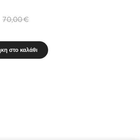
70,00
€
κη στο καλάθι