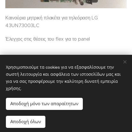
Καινούρια μητρική πλακέτα για τηλεόραση LG
43UN73003LC
Έλεγχος στις θέσεις του flex για το panel
85,00
€
100,00
€
Χρησιμοποιούμε τα cookies για να εξασφαλίσουμε την
σωστή λειτουργία και ασφάλεια των ιστοσελίδων μας και
για να σας προσφέρουμε την καλύτερη δυνατή εμπειρία
χρήσης.
partstv.gr
Υλοποιήθηκε από:
partstv.gr
Cookies
Αποδοχή μόνο των απαραίτητων
Προσθήκη στο καλάθι
Αποδοχή όλων