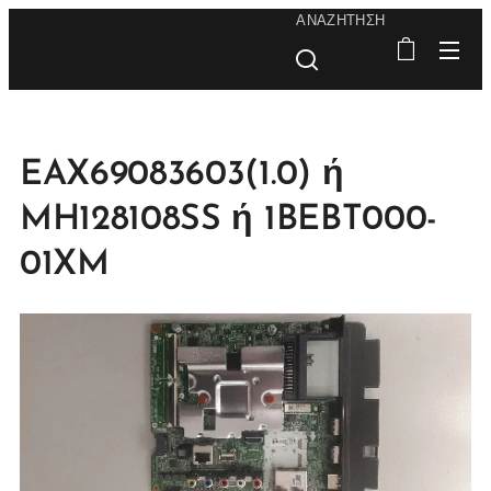
ΑΝΑΖΉΤΗΣΗ
EAX69083603(1.0) ή
MH128108SS ή 1BEBT000-
01XM