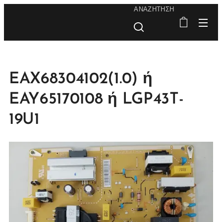
ΑΝΑΖΉΤΗΣΗ
EAX68304102(1.0) ή
EAY65170108 ή LGP43T-
19U1