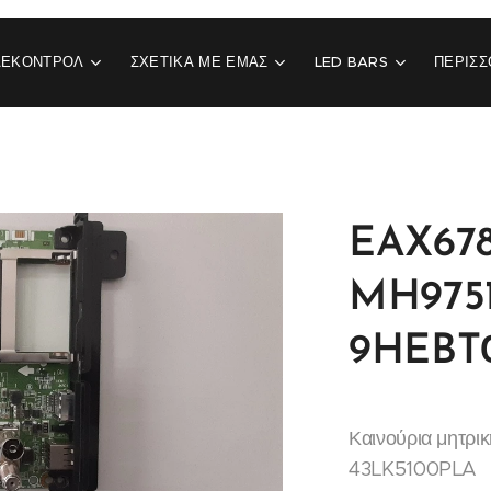
ΛΕΚΟΝΤΡΟΛ
ΣΧΕΤΙΚΆ ΜΕ ΕΜΆΣ
LED BARS
ΠΕΡΙΣΣ
EAX678
MH975
9HEBT
Καινούρια μητρι
43LK5100PLA