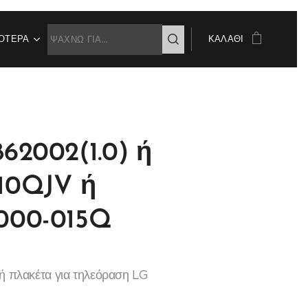
ΌΤΕΡΑ
ΚΑΛΆΘΙ
62002(1.0) ή
10QJV ή
000-015Q
κή πλακέτα για τηλεόραση LG