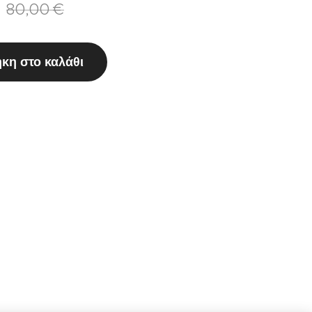
80,00
€
κη στο καλάθι