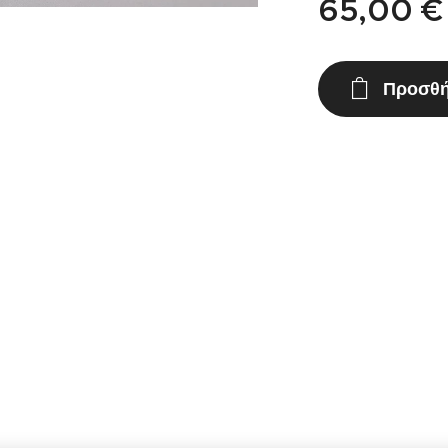
65,00
€
Προσθή