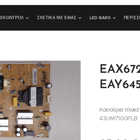
ΛΕΚΟΝΤΡΟΛ
ΣΧΕΤΙΚΆ ΜΕ ΕΜΆΣ
LED BARS
ΠΕΡΙΣΣ
EAX672
EAY645
Καινούρια πλακέ
43UM7100PLB