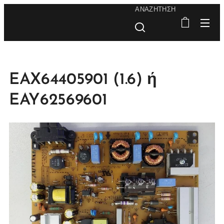
ΑΝΑΖΉΤΗΣΗ
EAX64405901 (1.6) ή
EAY62569601