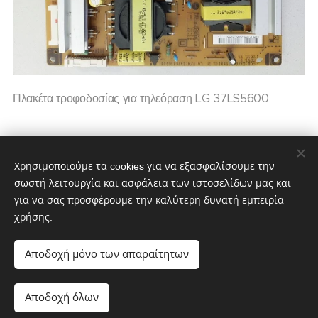
Πλακέτα τροφοδοσίας για τηλεόραση LG 37LS5600
30,00
€
40,00
€
Χρησιμοποιούμε τα cookies για να εξασφαλίσουμε την
σωστή λειτουργία και ασφάλεια των ιστοσελίδων μας και
για να σας προσφέρουμε την καλύτερη δυνατή εμπειρία
χρήσης.
partstv.gr
Υλοποιήθηκε από:
partstv.gr
Cookies
Αποδοχή μόνο των απαραίτητων
Μη διαθέσιμο
Αποδοχή όλων