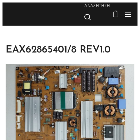
ΑΝΑΖΉΤΗΣΗ
EAX62865401/8 REV1.0