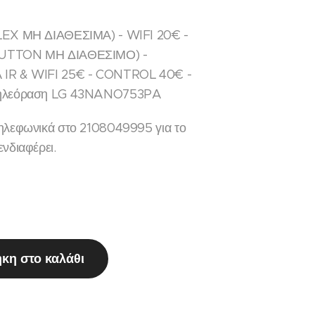
LEX ΜΗ ΔΙΑΘΕΣΙΜΑ) - WIFI 20€ -
UTTON ΜΗ ΔΙΑΘΕΣΙΜΟ) -
 IR & WIFI 25€ - CONTROL 40€ -
τηλεόραση LG 43NANO753PA
ηλεφωνικά στο 2108049995 για το
νδιαφέρει.
κη στο καλάθι