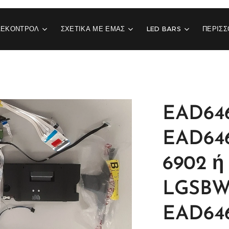
ΛΕΚΟΝΤΡΟΛ
ΣΧΕΤΙΚΆ ΜΕ ΕΜΆΣ
LED BARS
ΠΕΡΙΣΣ
EAD646
EAD646
6902 ή
LGSBWA
EAD64