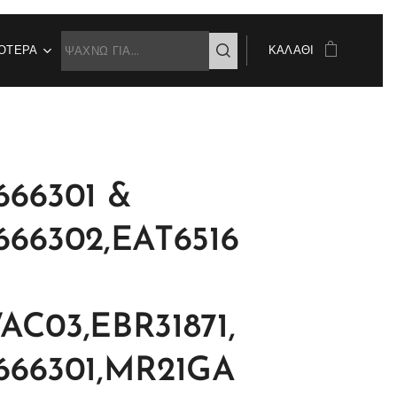
ΌΤΕΡΑ
ΚΑΛΆΘΙ
66301 &
66302,EAT6516
C03,EBR31871,
666301,MR21GA