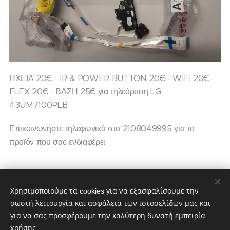
ΗΧΕΙΑ 20€ - IR & POWER BUTTON 20€ - WIFI 20€ -
FLEX 20€ - ΒΑΣΗ 25€ για τηλεόραση LG
43UM7100PLB
Επικοινωνήστε τηλεφωνικά στο 2108049995 για το
προϊόν που σας ενδιαφέρει.
20,00
€
Χρησιμοποιούμε τα cookies για να εξασφαλίσουμε την
σωστή λειτουργία και ασφάλεια των ιστοσελίδων μας και
για να σας προσφέρουμε την καλύτερη δυνατή εμπειρία
χρήσης.
partstv.gr