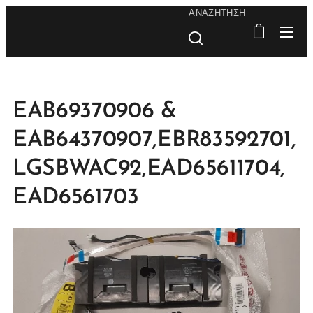
ΑΝΑΖΉΤΗΣΗ
EAB69370906 &
EAB64370907,EBR83592701,
LGSBWAC92,EAD65611704,
EAD6561703