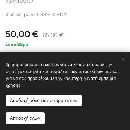
K32NH22CD
Κωδικός panel CX315DLEDM
50,00
€
65,00
€
Σε απόθεμα
Χρησιμοποιούμε τα cookies για να εξασφαλίσουμε την
σωστή λειτουργία και ασφάλεια των ιστοσελίδων μας και
για να σας προσφέρουμε την καλύτερη δυνατή εμπειρία
χρήσης.
partstv.gr
Υλοποιήθηκε από:
partstv.gr
Cookies
Αποδοχή μόνο των απαραίτητων
Προσθήκη στο καλάθι
Αποδοχή όλων