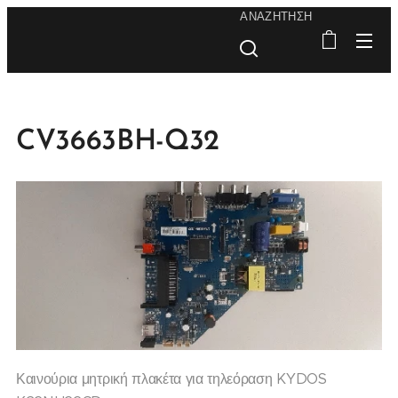
ΑΝΑΖΉΤΗΣΗ
CV3663BH-Q32
Καινούρια μητρική πλακέτα για τηλεόραση KYDOS