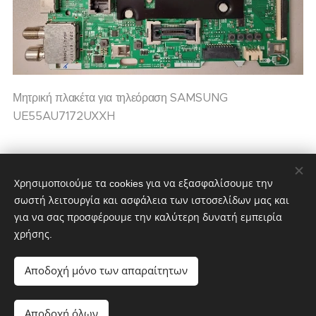
Μητρική πλακέτα για τηλεόραση SAMSUNG
UE55AU7172UXXH
100,00
€
120,00
€
Χρησιμοποιούμε τα cookies για να εξασφαλίσουμε την
σωστή λειτουργία και ασφάλεια των ιστοσελίδων μας και
για να σας προσφέρουμε την καλύτερη δυνατή εμπειρία
χρήσης.
partstv.gr
Υλοποιήθηκε από:
partstv.gr
Cookies
Αποδοχή μόνο των απαραίτητων
Μη διαθέσιμο
Αποδοχή όλων