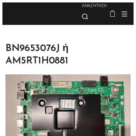
ΑΝΑΖΉΤΗΣΗ
BN9653076J ή
AM5RT1H0881