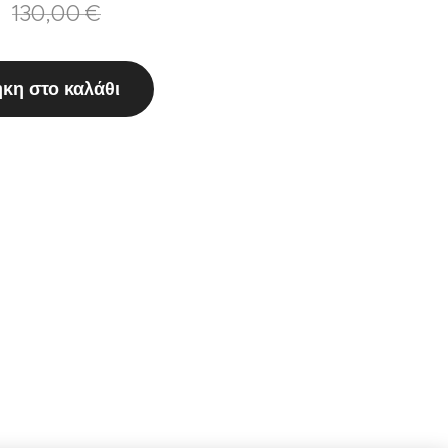
130,00
€
κη στο καλάθι