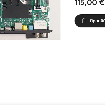
115,00
€
Προσθή