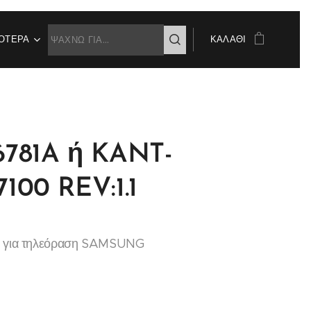
ΌΤΕΡΑ
ΚΑΛΆΘΙ
781A ή KANT-
100 REV:1.1
α για τηλεόραση SAMSUNG