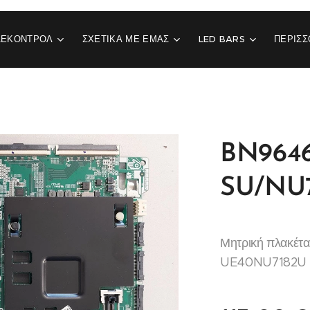
ΛΕΚΟΝΤΡΟΛ
ΣΧΕΤΙΚΆ ΜΕ ΕΜΆΣ
LED BARS
ΠΕΡΙΣΣ
BN9646
SU/NU7
Μητρική πλακέτ
UE40NU7182U