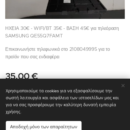
ΗΧΕΙΑ 30€ - WIFI/BT 35€ - ΒΑΣΗ 45€ για τηλεόραση
SAMSUNG QE55Q7FAMT
Επικοινωνήστε τηλεφωνικά στο 2108049995 για το
προϊόν που σας ενδιαφέρει
35,00
€
Σε απόθεμα
Χρησιμοποιούμε τα cookies για να εξασφαλίσουμε την
σωστή λειτουργία και ασφάλεια των ιστοσελίδων μας και
για να σας προσφέρουμε την καλύτερη δυνατή εμπειρία
χρήσης.
partstv.gr
Υλοποιήθηκε από:
partstv.gr
Cookies
Αποδοχή μόνο των απαραίτητων