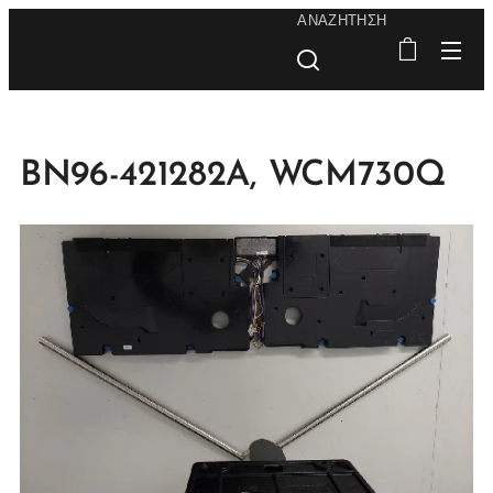
ΑΝΑΖΉΤΗΣΗ
BN96-421282A, WCM730Q