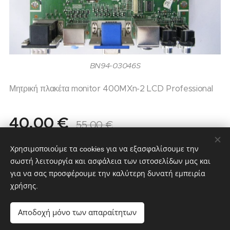
BN94-03046S
Μητρική πλακέτα monitor 400MXn-2 LCD Professional
40,00
€
55,00
€
Σε απόθεμα
Χρησιμοποιούμε τα cookies για να εξασφαλίσουμε την
σωστή λειτουργία και ασφάλεια των ιστοσελίδων μας και
για να σας προσφέρουμε την καλύτερη δυνατή εμπειρία
χρήσης.
partstv.gr
Υλοποιήθηκε από:
partstv.gr
Cookies
Αποδοχή μόνο των απαραίτητων