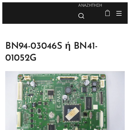
ΑΝΑΖΉΤΗΣΗ
BN94-03046S ή BN41-
01052G