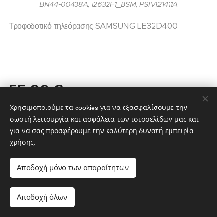
BN44-00438A, I2632F1_BSM, PSIV121411A
Τροφοδοτικό τηλεόρασης SAMSUNG LE32D400
55,00
€
65,00
€
Χρησιμοποιούμε τα cookies για να εξασφαλίσουμε την
σωστή λειτουργία και ασφάλεια των ιστοσελίδων μας και
για να σας προσφέρουμε την καλύτερη δυνατή εμπειρία
χρήσης.
partstv.gr
Υλοποιήθηκε από:
partstv.gr
Cookies
Αποδοχή μόνο των απαραίτητων
Μη διαθέσιμο
Αποδοχή όλων