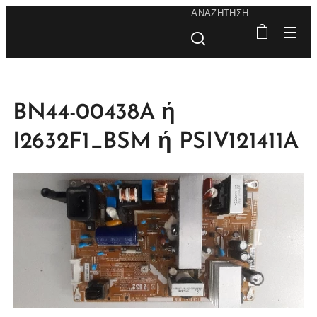
ΑΝΑΖΉΤΗΣΗ
BN44-00438A ή
I2632F1_BSM ή PSIV121411A