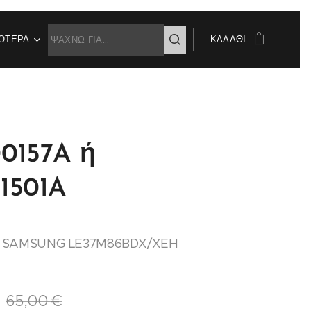
ΌΤΕΡΑ
ΚΑΛΆΘΙ
0157A ή
1501A
 SAMSUNG LE37M86BDX/XEH
65,00
€