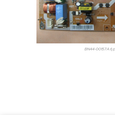
BN44-00157A ή p