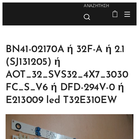
ΑΝΑΖΉΤΗΣΗ
BN41-02170A ή 32F-A ή 2.1
(SJ131205) ή
AOT_32_SVS32_4X7_3030
FC_S_V6 ή DFD-294V-0 ή
E213009 led T32E310EW