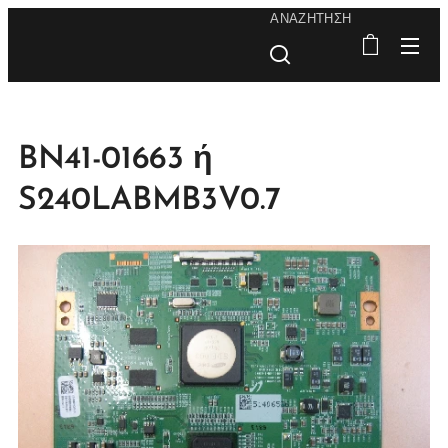
ΑΝΑΖΉΤΗΣΗ
BN41-01663 ή
S240LABMB3V0.7