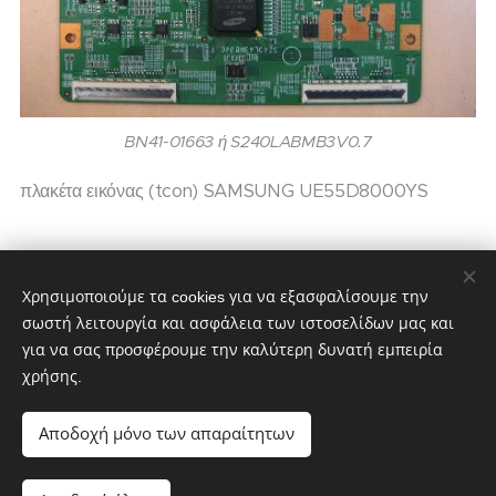
BN41-01663 ή S240LABMB3V0.7
πλακέτα εικόνας (tcon) SAMSUNG UE55D8000YS
60,00
€
75,00
€
Χρησιμοποιούμε τα cookies για να εξασφαλίσουμε την
σωστή λειτουργία και ασφάλεια των ιστοσελίδων μας και
για να σας προσφέρουμε την καλύτερη δυνατή εμπειρία
χρήσης.
partstv.gr
Υλοποιήθηκε από:
partstv.gr
Cookies
Αποδοχή μόνο των απαραίτητων