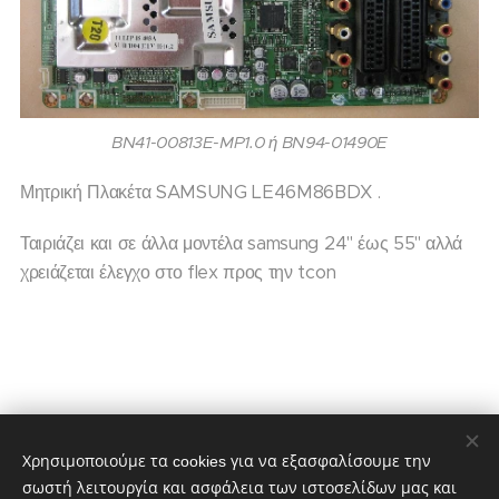
BN41-00813E-MP1.0 ή BN94-01490E
Μητρική Πλακέτα SAMSUNG LE46M86BDX .
Ταιριάζει και σε άλλα μοντέλα samsung 24'' έως 55'' αλλά
χρειάζεται έλεγχο στο flex προς την tcon
50,00
€
70,00
€
Χρησιμοποιούμε τα cookies για να εξασφαλίσουμε την
σωστή λειτουργία και ασφάλεια των ιστοσελίδων μας και