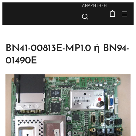
ΑΝΑΖΉΤΗΣΗ
BN41-00813E-MP1.0 ή BN94-
01490E