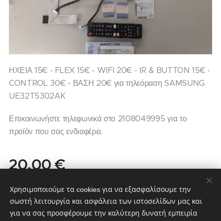
ΗΧΕΙΑ 15€ - FLEX 15€ - WIFI 20€ - IR & BUTTON 15€ -
CONTROL 30€ - ΒΑΣΗ 20€ για τηλεόραση SAMSUNG
UE32T5302AK
Επικοινωνήστε τηλεφωνικά στο 2108049995 για το
προϊόν που σας ενδιαφέρει.
20,00
€
Σε απόθεμα
Χρησιμοποιούμε τα cookies για να εξασφαλίσουμε την
σωστή λειτουργία και ασφάλεια των ιστοσελίδων μας και
για να σας προσφέρουμε την καλύτερη δυνατή εμπειρία