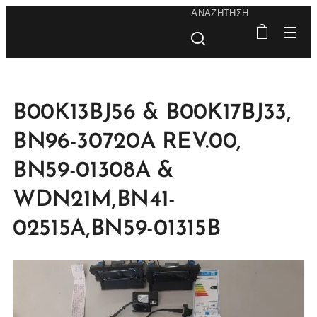
ΑΝΑΖΉΤΗΣΗ
B00K13BJ56 & B00K17BJ33,
BN96-30720A REV.00,
BN59-01308A &
WDN21M,BN41-
02515A,BN59-01315B