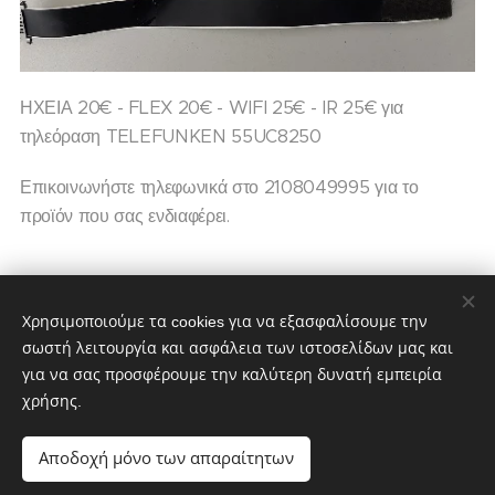
ΗΧΕΙΑ 20€ - FLEX 20€ - WIFI 25€ - IR 25€ για
τηλεόραση TELEFUNKEN 55UC8250
Επικοινωνήστε τηλεφωνικά στο 2108049995 για το
προϊόν που σας ενδιαφέρει.
20,00
€
Χρησιμοποιούμε τα cookies για να εξασφαλίσουμε την
σωστή λειτουργία και ασφάλεια των ιστοσελίδων μας και
για να σας προσφέρουμε την καλύτερη δυνατή εμπειρία
χρήσης.
partstv.gr
Υλοποιήθηκε από:
partstv.gr
Cookies
Αποδοχή μόνο των απαραίτητων