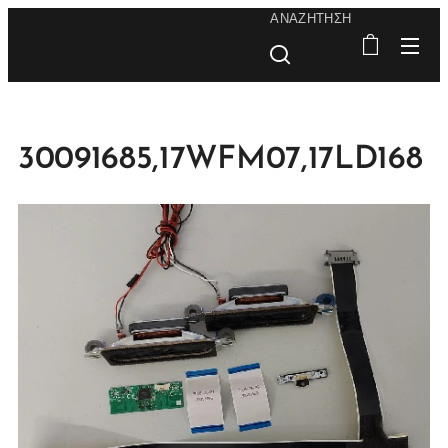
ΑΝΑΖΉΤΗΣΗ
30091685,17WFM07,17LD168