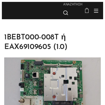
ΑΝΑΖΉΤΗΣΗ
1BEBT000-008T ή
EAX69109605 (1.0)