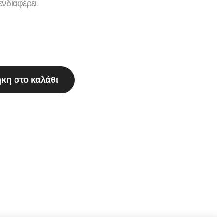
νδιαφέρει.
κη στο καλάθι