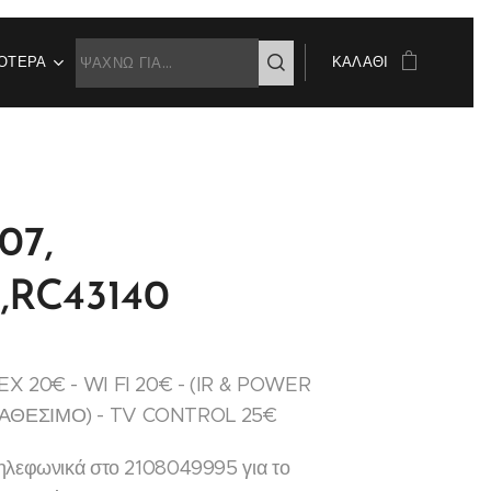
ΌΤΕΡΑ
ΚΑΛΆΘΙ
07,
5,RC43140
EX 20€ - WI FI 20€ - (IR & POWER
ΑΘΕΣΙΜΟ) - TV CONTROL 25€
ηλεφωνικά στο 2108049995 για το