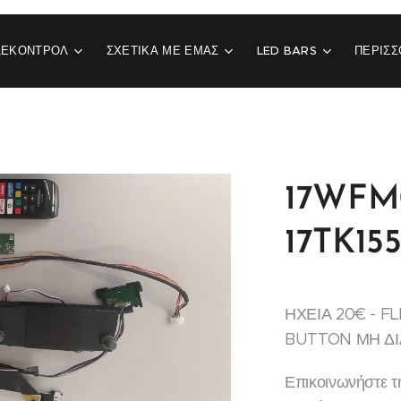
ΛΕΚΟΝΤΡΟΛ
ΣΧΕΤΙΚΆ ΜΕ ΕΜΆΣ
LED BARS
ΠΕΡΙΣΣ
17WFM
17TK15
ΗΧΕΙΑ 20€ - FL
BUTTON ΜΗ ΔΙ
Επικοινωνήστε τ