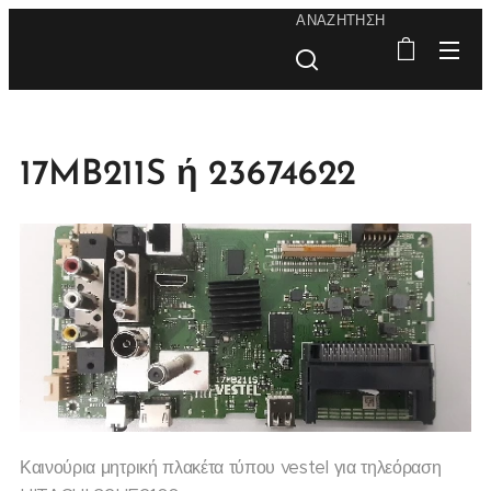
ΑΝΑΖΉΤΗΣΗ
17MB211S ή 23674622
Καινούρια μητρική πλακέτα τύπου vestel για τηλεόραση