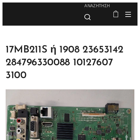
ΑΝΑΖΉΤΗΣΗ
17MB211S ή 1908 23653142
284796330088 10127607
3100