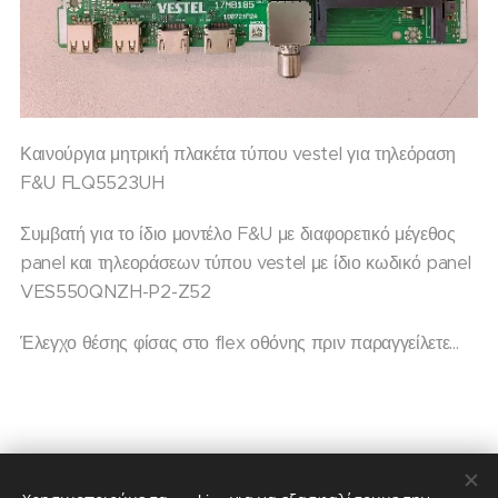
Καινούργια μητρική πλακέτα τύπου vestel για τηλεόραση
F&U FLQ5523UH
Συμβατή για το ίδιο μοντέλο F&U με διαφορετικό μέγεθος
panel και τηλεοράσεων τύπου vestel με ίδιο κωδικό panel
VES550QNZH-P2-Z52
Έλεγχο θέσης φίσας στο flex οθόνης πριν παραγγείλετε...
85,00
€
100,00
€