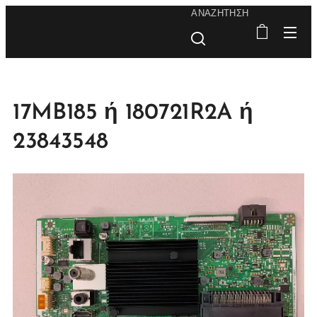
ΑΝΑΖΉΤΗΣΗ
17MB185 ή 180721R2A ή
23843548