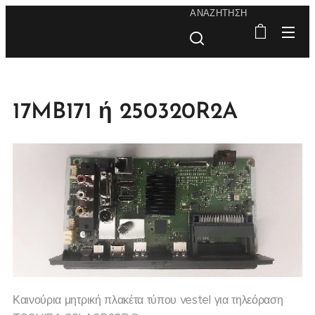
ΑΝΑΖΉΤΗΣΗ
17MB171 ή 250320R2A
Καινούρια μητρική πλακέτα τύπου vestel για τηλεόραση