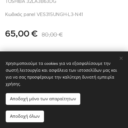
TOSHIBA 32LA3B63DG
Κωδικός panel VES315UNGH-L3-N41
65,00
€
80,00
€
Χρησιμοποιούμε τα cookies για να εξασφαλίσουμε την
σωστή λειτουργία και ασφάλεια των ιστοσελίδων μας και
για να σας προσφέρουμε την καλύτερη δυνατή εμπειρία
χρήσης.
partstv.gr
Υλοποιήθηκε από:
partstv.gr
Cookies
Αποδοχή μόνο των απαραίτητων
Μη διαθέσιμο
Αποδοχή όλων