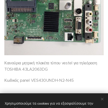
Καινούρια μητρική πλακέτα τύπου vestel για τηλεόραση
TOSHIBA 43LA2063DG
Κωδικός panel VES430UNDH-N2-N45
70,00
€
85,00
€
Χρησιμοποιούμε τα cookies για να εξασφαλίσουμε την