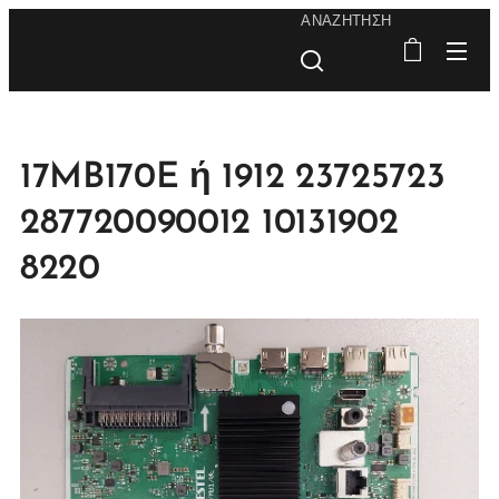
ΑΝΑΖΉΤΗΣΗ
17MB170E ή 1912 23725723
287720090012 10131902
8220