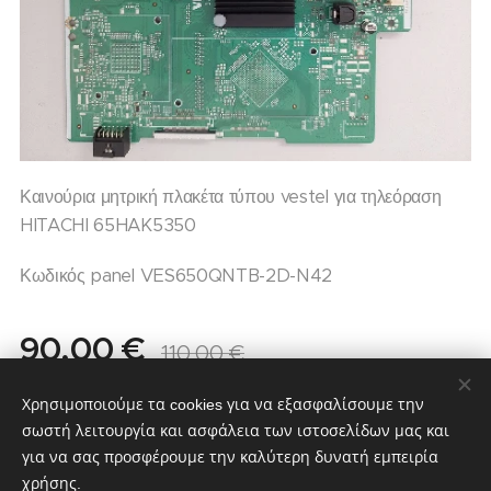
Καινούρια μητρική πλακέτα τύπου vestel για τηλεόραση
HITACHI 65HAK5350
Κωδικός panel VES650QNTB-2D-N42
90,00
€
110,00
€
Σε απόθεμα
Χρησιμοποιούμε τα cookies για να εξασφαλίσουμε την
σωστή λειτουργία και ασφάλεια των ιστοσελίδων μας και
για να σας προσφέρουμε την καλύτερη δυνατή εμπειρία
χρήσης.
partstv.gr