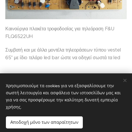
Καινούργια πλακέτα τροφοδοσίας για τηλεόραση F&U
FLQ6522UH
Συμβατή και με άλλα μοντέλα τηλεοράσεων τύπου vestel
65'' με ίδιo τελάρο led bar ώστε να οδηγεί σωστά τα led
60,00
€
80,00
€
Χρησιμοποιούμε τα cookies για να εξασφαλίσουμε την
σωστή λειτουργία και ασφάλεια των ιστοσελίδων μας και
για να σας προσφέρουμε την καλύτερη δυνατή εμπειρία
χρήσης.
partstv.gr
Υλοποιήθηκε από:
partstv.gr
Cookies
Αποδοχή μόνο των απαραίτητων