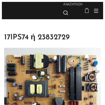
ΑΝΑΖΉΤΗΣΗ
17IPS74 ή 23832729