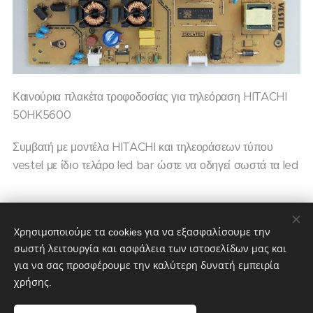
Καινούρια πλακέτα τροφοδοσίας για τηλεόραση HITACHI
50HK5600
Συμβατή με μοντέλα HITACHI και τηλεοράσεων τύπου
vestel με ίδιo τελάρο led bar ώστε να οδηγεί σωστά τα led
60,00
€
70,00
€
Χρησιμοποιούμε τα cookies για να εξασφαλίσουμε την
σωστή λειτουργία και ασφάλεια των ιστοσελίδων μας και
για να σας προσφέρουμε την καλύτερη δυνατή εμπειρία
χρήσης.
partstv.gr
Υλοποιήθηκε από:
partstv.gr
Cookies