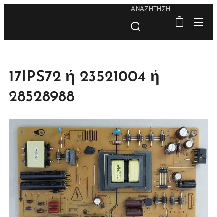
ΑΝΑΖΉΤΗΣΗ
17IPS72 ή 23521004 ή
28528988