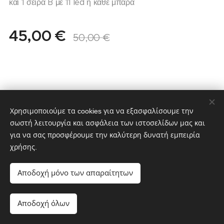
και 1 σειρά B με 11 led η κάθε μπάρα
45,00
€
50,00
€
Χρησιμοποιούμε τα cookies για να εξασφαλίσουμε την
σωστή λειτουργία και ασφάλεια των ιστοσελίδων μας και
για να σας προσφέρουμε την καλύτερη δυνατή εμπειρία
χρήσης.
partstv.gr
Υλοποιήθηκε από:
partstv.gr
Cookies
Αποδοχή μόνο των απαραίτητων
Προσθήκη στο καλάθι
Αποδοχή όλων