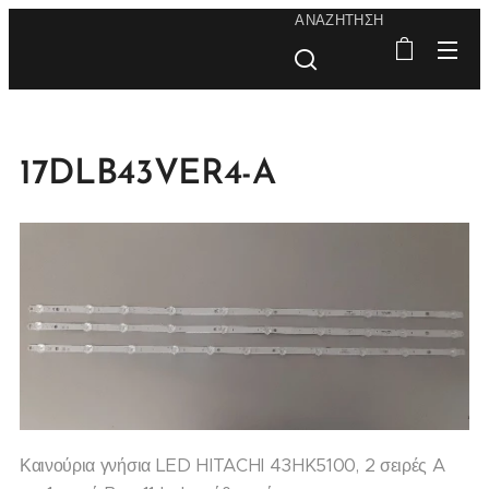
ΑΝΑΖΉΤΗΣΗ
17DLB43VER4-A
Καινούρια γνήσια LED HITACHI 43HK5100, 2 σειρές A